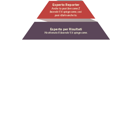
Esperto Reporter
Anche tu puoi fare come Z 
facendo Y, ti spiego come, così 
puoi rifarlo anche tu.
Esperto per Risultati
Ho ottenuto X facendo Y, ti spiego come.