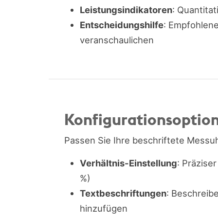
Leistungsindikatoren
: Quantita
Entscheidungshilfe
: Empfohlen
veranschaulichen
Konfigurationsoptio
Passen Sie Ihre beschriftete Messuh
Verhältnis-Einstellung
: Präzise
%)
Textbeschriftungen
: Beschreib
hinzufügen