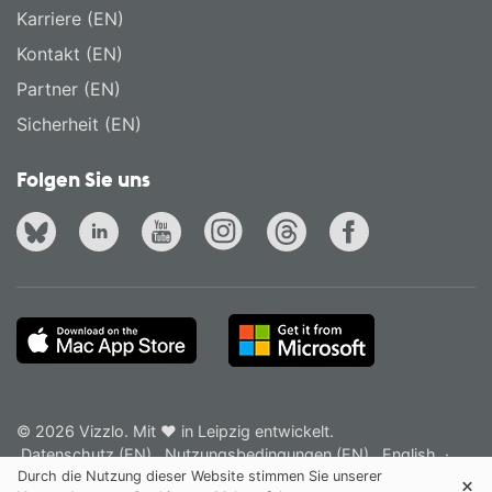
Karriere (EN)
Kontakt (EN)
Partner (EN)
Sicherheit (EN)
Folgen Sie uns
© 2026 Vizzlo. Mit ❤ in Leipzig entwickelt.
Datenschutz (EN)
Nutzungsbedingungen (EN)
English
·
Deutsch
Durch die Nutzung dieser Website stimmen Sie unserer