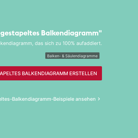
 gestapeltes Balken­diagramm"
alkendiagramm, das sich zu 100% aufaddiert.
Balken- & Säulendiagramme
APELTES BALKEN­DIAGRAMM ERSTELLEN
ltes-Balken­diagramm-Beispiele ansehen