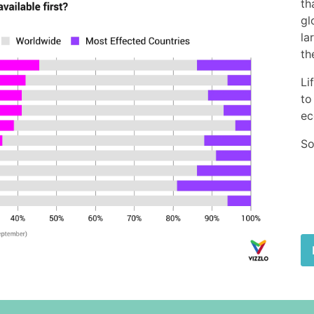
th
gl
la
th
Li
to
ec
So