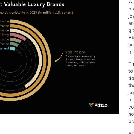
va
br
je
an
gl
Vu
an
mi
Th
to
do
th
co
ma
co
ho
br
Ad