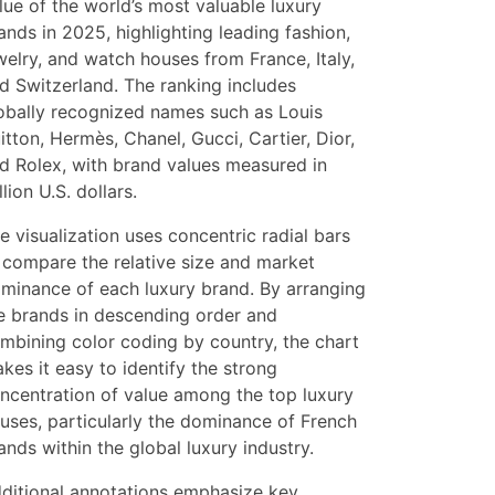
lue of the world’s most valuable luxury
ands in 2025, highlighting leading fashion,
welry, and watch houses from France, Italy,
d Switzerland. The ranking includes
obally recognized names such as Louis
itton, Hermès, Chanel, Gucci, Cartier, Dior,
d Rolex, with brand values measured in
llion U.S. dollars.
e visualization uses concentric radial bars
 compare the relative size and market
minance of each luxury brand. By arranging
e brands in descending order and
mbining color coding by country, the chart
kes it easy to identify the strong
ncentration of value among the top luxury
uses, particularly the dominance of French
ands within the global luxury industry.
ditional annotations emphasize key