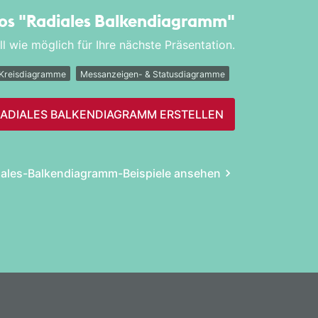
los
"Radiales Balken­diagramm"
l wie möglich für Ihre nächste Präsentation.
Kreisdiagramme
Messanzeigen- & Statusdiagramme
ADIALES BALKEN­DIAGRAMM ERSTELLEN
ales-Balken­diagramm-Beispiele ansehen