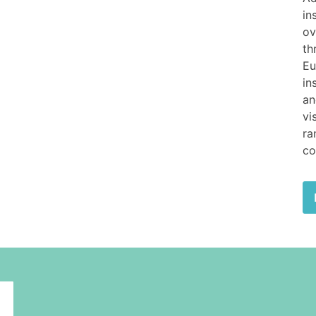
in
ov
th
Eu
in
an
vi
ra
co