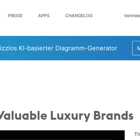
Vertrie
PREISE
APPS
CHANGELOG
izzlos KI-basierter Diagramm-Generator
M
Valuable Luxury Brands
Th