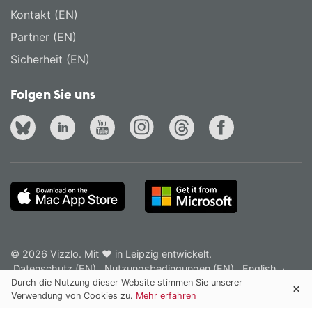
Kontakt (EN)
Partner (EN)
Sicherheit (EN)
Folgen Sie uns
© 2026 Vizzlo. Mit ❤ in Leipzig entwickelt.
Datenschutz (EN)
Nutzungsbedingungen (EN)
English
·
Deutsch
Durch die Nutzung dieser Website stimmen Sie unserer
Verwendung von Cookies zu.
Mehr erfahren