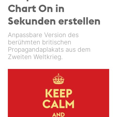
Chart On in
Sekunden erstellen
Anpassbare Version des
berühmten britischen
Propagandaplakats aus dem
Zweiten Weltkrieg.