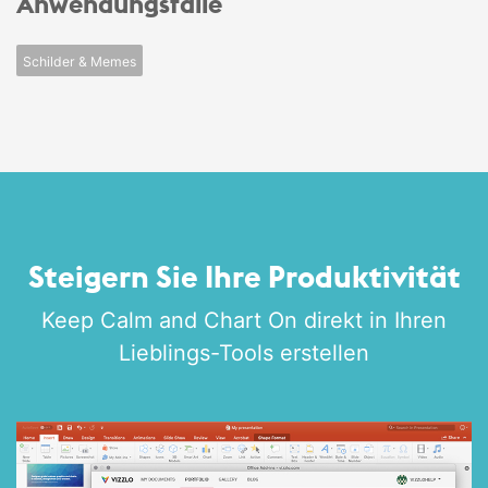
Anwendungsfälle
Schilder & Memes
Steigern Sie Ihre Produktivität
Keep Calm and Chart On direkt in Ihren
Lieblings-Tools erstellen