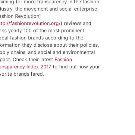
aiming for more transparency in the fashion
dustry, the movement and social enterprise
ashion Revolution]
ttp://fashionrevolution.org/
) reviews and
nks yearly 100 of the most prominent
obal fashion brands according to the
formation they disclose about their policies,
pply chains, and social and environmental
pact. Check their latest
Fashion
ansparency Index 2017
to find out how your
vorite brands fared.