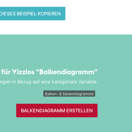
DIESES BEISPIEL KOPIEREN
l für Vizzlos
"Balken­diagramm"
ngen in Bezug auf eine kategoriale Variable.
Balken- & Säulendiagramme
BALKEN­DIAGRAMM ERSTELLEN