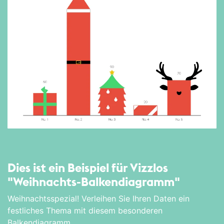
Dies ist ein Beispiel für Vizzlos
"Weihnachts-Balken­diagramm"
Weihnachtsspezial! Verleihen Sie Ihren Daten ein
festliches Thema mit diesem besonderen
Balkendiagramm.