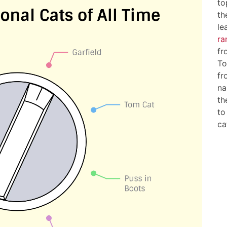
to
th
le
ra
fr
To
fr
na
th
t
ca