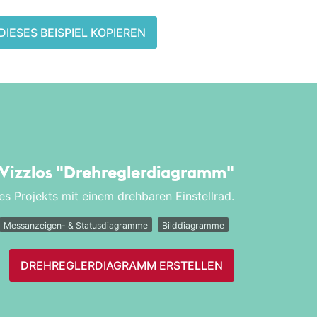
DIESES BEISPIEL KOPIEREN
 Vizzlos
"Drehregler­diagramm"
es Projekts mit einem drehbaren Einstellrad.
Messanzeigen- & Statusdiagramme
Bilddiagramme
DREHREGLER­DIAGRAMM ERSTELLEN