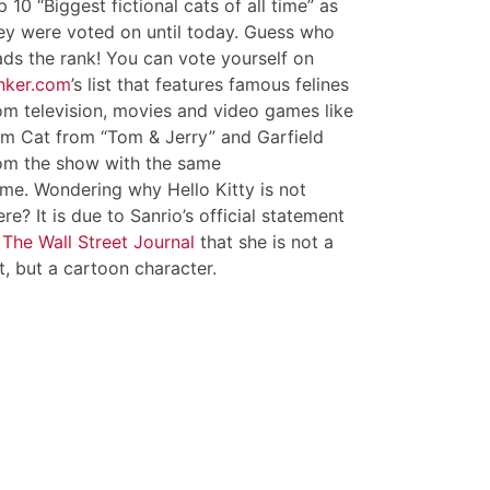
p 10 “Biggest fictional cats of all time” as
ey were voted on until today. Guess who
ads the rank! You can vote yourself on
nker.com
’s list that features famous felines
om television, movies and video games like
m Cat from “Tom & Jerry” and Garfield
om the show with the same
me. Wondering why Hello Kitty is not
ere? It is due to Sanrio’s official statement
o
The Wall Street Journal
that she is not a
t, but a cartoon character.