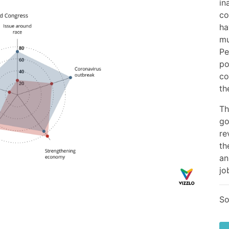
in
co
ha
mu
Pe
po
co
th
Th
go
re
th
an
jo
So