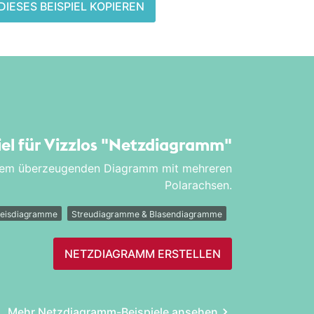
DIESES BEISPIEL KOPIEREN
iel für Vizzlos
"Netz­diagramm"
einem überzeugenden Diagramm mit mehreren
Polarachsen.
reisdiagramme
Streudiagramme & Blasendiagramme
NETZ­DIAGRAMM ERSTELLEN
Mehr Netz­diagramm-Beispiele ansehen