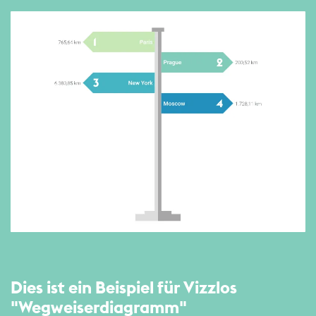
Dies ist ein Beispiel für Vizzlos
"Wegweiser­diagramm"