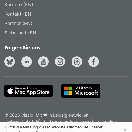
Karriere (EN)
Kontakt (EN)
Partner (EN)
Sicherheit (EN)
Folgen Sie uns
© 2026 Vizzlo. Mit ❤ in Leipzig entwickelt.
Datenschutz (EN)
Nutzungsbedingungen (EN)
English
·
Deutsch
Durch die Nutzung dieser Website stimmen Sie unserer