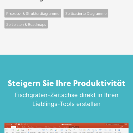
Prozess- & Strukturdiagramme
Zeitbasierte Diagramme
Zeitleisten & Roadmaps
Steigern Sie Ihre Produktivität
Fischgräten-Zeitachse direkt in Ihren
Lieblings-Tools erstellen