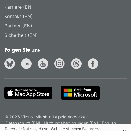
Karriere (EN)
Kontakt (EN)
Partner (EN)
Sicherheit (EN)
Folgen Sie uns
© 2026 Vizzlo. Mit ❤ in Leipzig entwickelt.
Datenschutz (EN)
Nutzungsbedingungen (EN)
English
·
Deutsch
Durch die Nutzung dieser Website stimmen Sie unserer