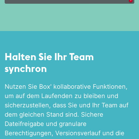
Halten Sie Ihr Team
synchron
Nutzen Sie Box' kollaborative Funktionen,
um auf dem Laufenden zu bleiben und
sicherzustellen, dass Sie und Ihr Team auf
dem gleichen Stand sind. Sichere
Dateifreigabe und granulare
Berechtigungen, Versionsverlauf und die