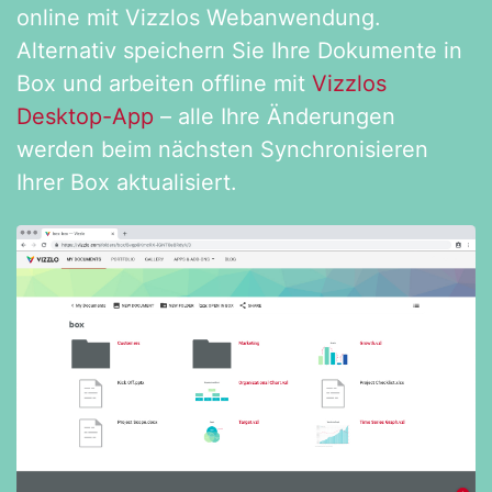
online mit Vizzlos Webanwendung.
Alternativ speichern Sie Ihre Dokumente in
Box und arbeiten offline mit
Vizzlos
Desktop-App
– alle Ihre Änderungen
werden beim nächsten Synchronisieren
Ihrer Box aktualisiert.