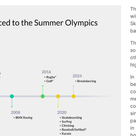
​​
wi
Sk
ba
Th
so
ot
hi
In
be
co
me
co
si
pa
in
bo