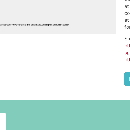
at
co
at
fo
So
ht
sp
ht