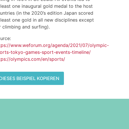
 least one inaugural gold medal to the host
untries (in the 2020’s edition Japan scored
 least one gold in all new disciplines except
r climbing and surfing).
urce:
tps://www.weforum.org/agenda/2021/07/olympic-
orts-tokyo-games-sport-events-timeline/
tps://olympics.com/en/sports/
DIESES BEISPIEL KOPIEREN