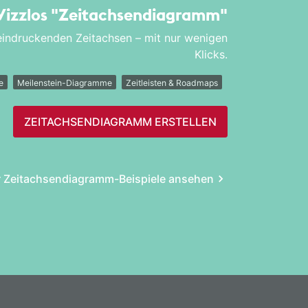
 Vizzlos
"Zeitachsen­diagramm"
eeindruckenden Zeitachsen – mit nur wenigen
Klicks.
e
Meilenstein-Diagramme
Zeitleisten & Roadmaps
ZEITACHSEN­DIAGRAMM ERSTELLEN
 Zeitachsen­diagramm-Beispiele ansehen