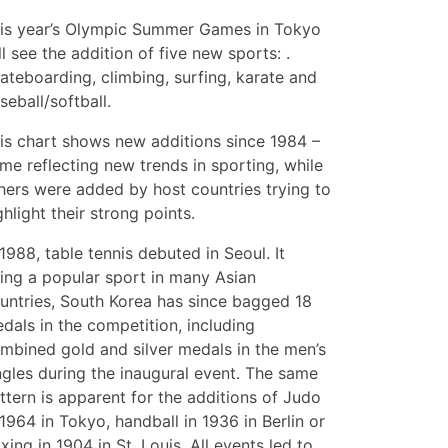
This year’s Olympic Summer Games in Tokyo
ll see the addition of five new sports: .
ateboarding, climbing, surfing, karate and
seball/softball.
is chart shows new additions since 1984 –
me reflecting new trends in sporting, while
hers were added by host countries trying to
ghlight their strong points.
 1988, table tennis debuted in Seoul. It
ing a popular sport in many Asian
untries, South Korea has since bagged 18
dals in the competition, including
mbined gold and silver medals in the men’s
ngles during the inaugural event. The same
ttern is apparent for the additions of Judo
 1964 in Tokyo, handball in 1936 in Berlin or
xing in 1904 in St. Louis. All events led to