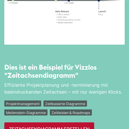
Dies ist ein Beispiel für Vizzlos
"Zeitachsen­diagramm"
Effiziente Projektplanung und -terminierung mit
beeindruckenden Zeitachsen – mit nur wenigen Klicks.
Projektmanagement
Zeitbasierte Diagramme
Meilenstein-Diagramme
Zeitleisten & Roadmaps
ZEITACHSEN­DIAGRAMM ERSTELLEN