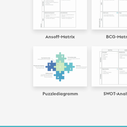
Ansoff-Matrix
BCG-Matr
Puzzle­diagramm
SWOT-Anal