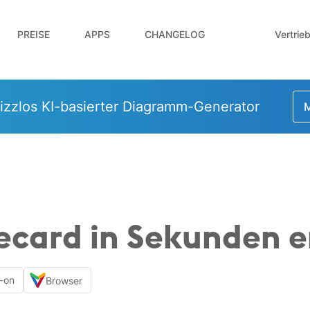
Vertrie
PREISE
APPS
CHANGELOG
izzlos KI-basierter Diagramm-Generator
M
card in Sekunden er
-on
Browser