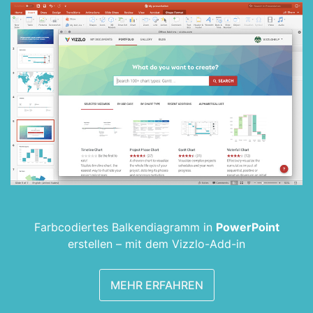
Farbcodiertes Balken­diagramm in
PowerPoint
erstellen –
mit dem Vizzlo-Add-in
MEHR ERFAHREN