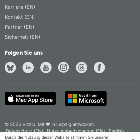
Karriere (EN)
Kontakt (EN)
Partner (EN)
Sicherheit (EN)
Folgen Sie uns
© 2026 Vizzlo. Mit ❤ in Leipzig entwickelt.
Datenschutz (EN)
Nutzungsbedingungen (EN)
English
·
Deutsch
Durch die Nutzung dieser Website stimmen Sie unserer