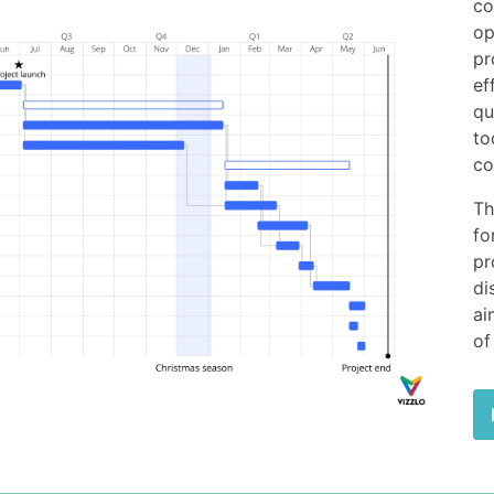
co
op
pr
ef
qu
to
co
Th
fo
pr
di
ai
of