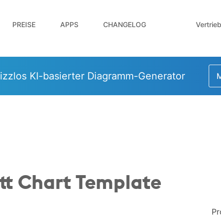
Vertrie
PREISE
APPS
CHANGELOG
izzlos KI-basierter Diagramm-Generator
M
tt Chart Template
Pr