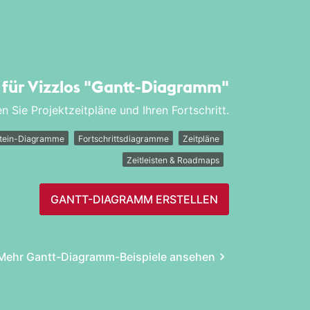
l für Vizzlos
"Gantt-Diagramm"
en Sie Projektzeitpläne und Ihren Fortschritt.
stein-Diagramme
Fortschrittsdiagramme
Zeitpläne
Zeitleisten & Roadmaps
GANTT-DIAGRAMM ERSTELLEN
Mehr Gantt-Diagramm-Beispiele ansehen