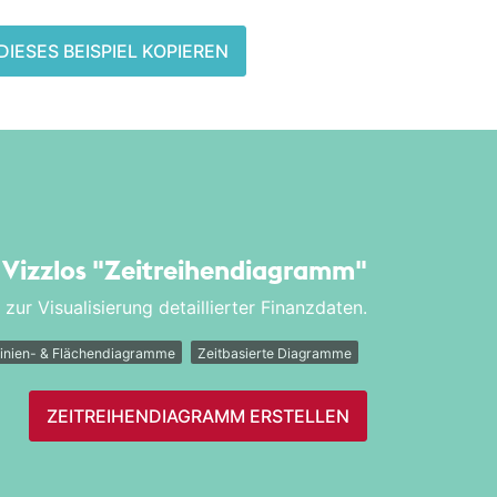
DIESES BEISPIEL KOPIEREN
r Vizzlos
"Zeitreihen­diagramm"
ur Visualisierung detaillierter Finanzdaten.
inien- & Flächendiagramme
Zeitbasierte Diagramme
ZEITREIHEN­DIAGRAMM ERSTELLEN