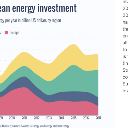
in
20
20
ha
th
en
al
to
is
(i
St
co
Eu
lo