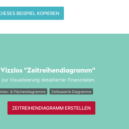
DIESES BEISPIEL KOPIEREN
r Vizzlos
"Zeitreihen­diagramm"
ur Visualisierung detaillierter Finanzdaten.
inien- & Flächendiagramme
Zeitbasierte Diagramme
ZEITREIHEN­DIAGRAMM ERSTELLEN