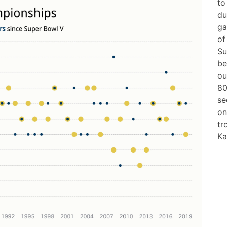
to
du
ga
of
Su
be
ou
80
se
on
tr
Ka