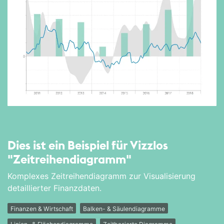
Dies ist ein Beispiel für Vizzlos
"Zeitreihen­diagramm"
Komplexes Zeitreihendiagramm zur Visualisierung
detaillierter Finanzdaten.
Finanzen & Wirtschaft
Balken- & Säulendiagramme