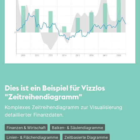
Dies ist ein Beispiel für Vizzlos
"Zeitreihen­diagramm"
Komplexes Zeitreihendiagramm zur Visualisierung
detaillierter Finanzdaten.
Finanzen & Wirtschaft
Balken- & Säulendiagramme
Linien- & Flächendiagramme
Zeitbasierte Diagramme