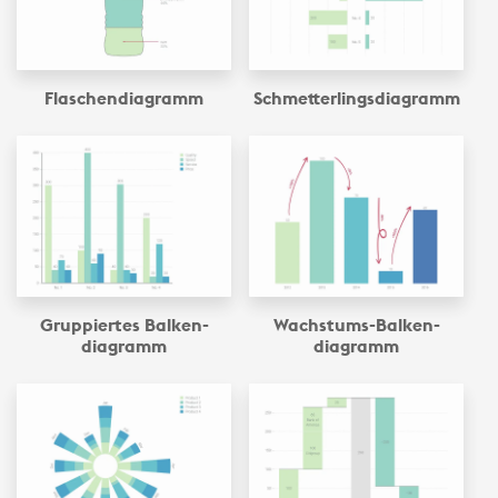
Flaschen­diagramm
Schmetterlings­diagramm
Gruppiertes Balken­
Wachstums-Balken­
diagramm
diagramm