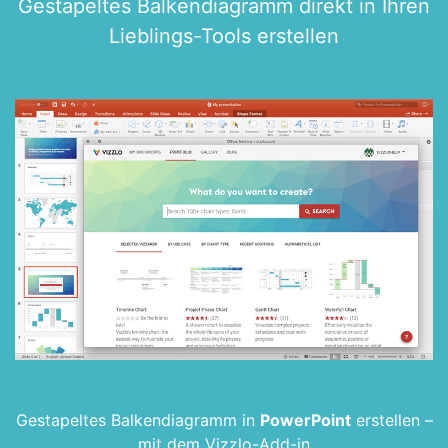
Gestapeltes Balken­diagramm direkt in Ihren
Lieblings-Tools erstellen
Gestapeltes Balken­diagramm in
PowerPoint
erstellen –
mit dem Vizzlo-Add-in