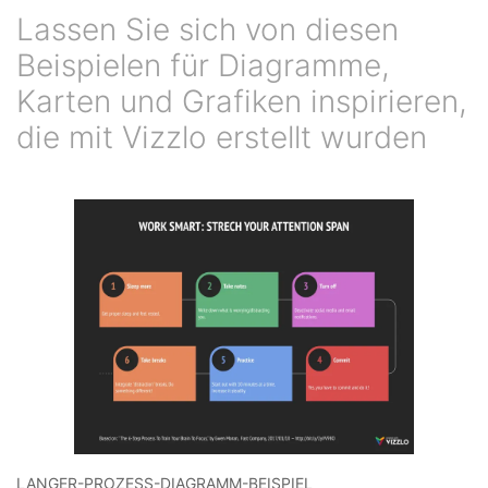
Lassen Sie sich von diesen
Beispielen für Diagramme,
Karten und Grafiken inspirieren,
die mit Vizzlo erstellt wurden
LANGER-PROZESS-DIAGRAMM-BEISPIEL